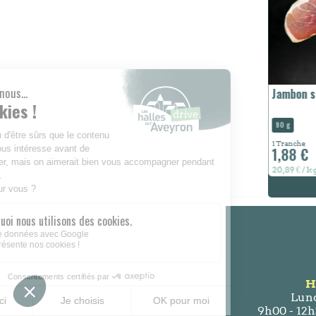
Banane
Jambon se
160 g
90 g
1 Fruit
1 Tranche
0,37 €
1,88 €
2,31 € / kg
20,89 € / k
H
Lund
9h00 - 12h