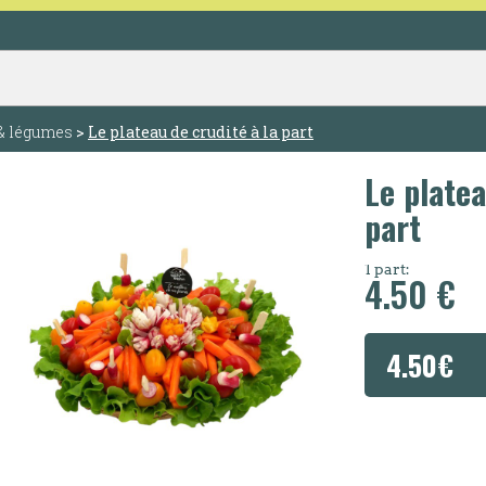
 & légumes
>
Le plateau de crudité à la part
Le platea
part
1 part:
4.50 €
4.50
€