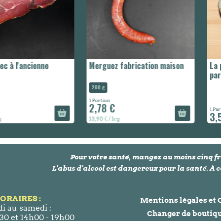
c à l'ancienne
Merguez fabrication maison
La 
par
200 g
1 Portion
2,78 €
1 Par
3,
g
13,90 € / kg
Pour votre santé, mangez au moins cinq fr
L'abus d'alcool est dangereux pour la santé. 
ORAIRES :
Mentions légales et
i au samedi :
Changer de boutiq
30 et 14h00 - 19h00