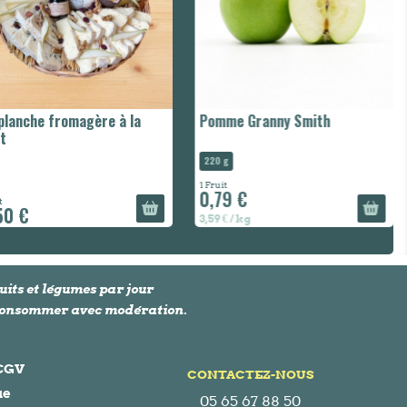
planche fromagère à la
Pomme Granny Smith
t
220 g
1 Fruit
0,79 €
t
50 €
3,59 € / kg
uits et légumes par jour
À consommer avec modération.
 CGV
CONTACTEZ-NOUS
ue
05 65 67 88 50