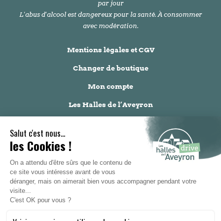
par jour
L'abus d'alcool est dangereux pour la santé. À consommer
avec modération.
Mentions légales et CGV
Changer de boutique
Mon compte
Les Halles de l’Aveyron
Réalisé par Burlat agence
HORAIRES :
Lundi au samedi :
9h00 - 12h30 et 14h00 - 19h00
CONTACTEZ-NOUS
05 65 67 88 50