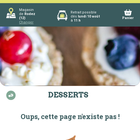
Magasin
Retrait possible
de
Rodez
dès
lundi 10 août
(12)
Panier
à
11 h
Changer
DESSERTS
Oups, cette page n'existe pas !