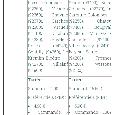
Plessis-Robinson
Seine (93400), Bois-
(92350), Meudon
Colombes (92270), La
(92360), Chaville
Garenne-Colombes
(92370), Garches
(92250), Chatou
(92380), Arcueil
(78400), Bougival
(94110), Cachan
(78380), Marnes-la-
(94230), L'Hay-les-
Coquette (92430),
Roses (94240),
Ville-d'Avray (92410),
Gentilly (94250), Le
Ivry-sur-Seine
Kremlin-Bicêtre
(94200), Fresnes
(94270), Villejuif
(94260), Wissous
(94800)
(91320)
Tarifs :
Tarifs :
Standard : 11.00 €
Standard : 15.50 €
Préférentiels (FID) :
Préférentiels (FID) :
4.90 €
6.90 €
Commande >
Commande > 130€