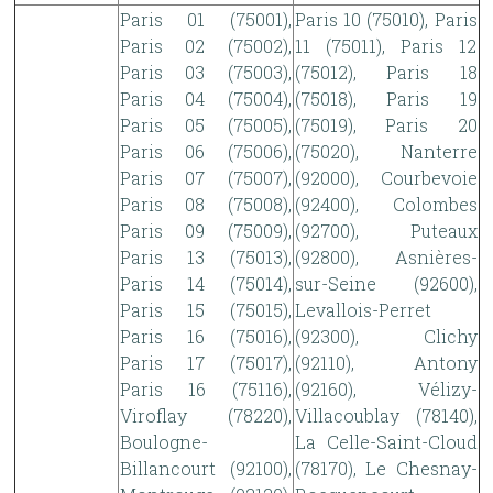
Paris 01 (75001),
Paris 10 (75010), Paris
Paris 02 (75002),
11 (75011), Paris 12
Paris 03 (75003),
(75012), Paris 18
Paris 04 (75004),
(75018), Paris 19
Paris 05 (75005),
(75019), Paris 20
Paris 06 (75006),
(75020), Nanterre
Paris 07 (75007),
(92000), Courbevoie
Paris 08 (75008),
(92400), Colombes
Paris 09 (75009),
(92700), Puteaux
Paris 13 (75013),
(92800), Asnières-
Paris 14 (75014),
sur-Seine (92600),
Paris 15 (75015),
Levallois-Perret
Paris 16 (75016),
(92300), Clichy
Paris 17 (75017),
(92110), Antony
Paris 16 (75116),
(92160), Vélizy-
Viroflay (78220),
Villacoublay (78140),
Boulogne-
La Celle-Saint-Cloud
Billancourt (92100),
(78170), Le Chesnay-