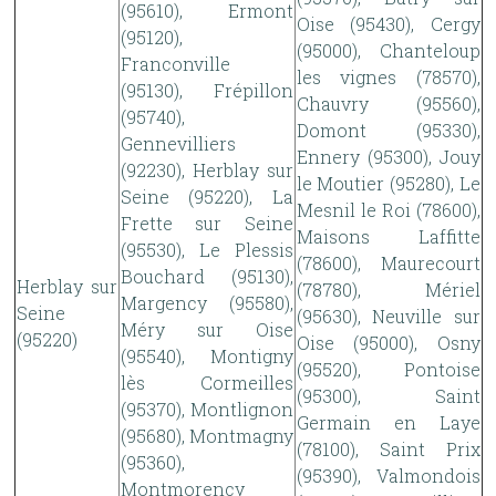
(95610), Ermont
Oise (95430), Cergy
(95120),
(95000), Chanteloup
Franconville
les vignes (78570),
(95130), Frépillon
Chauvry (95560),
(95740),
Domont (95330),
Gennevilliers
Ennery (95300), Jouy
(92230), Herblay sur
le Moutier (95280), Le
Seine (95220), La
Mesnil le Roi (78600),
Frette sur Seine
Maisons Laffitte
(95530), Le Plessis
(78600), Maurecourt
Bouchard (95130),
Herblay sur
(78780), Mériel
Margency (95580),
Seine
(95630), Neuville sur
Méry sur Oise
(95220)
Oise (95000), Osny
(95540), Montigny
(95520), Pontoise
lès Cormeilles
(95300), Saint
(95370), Montlignon
Germain en Laye
(95680), Montmagny
(78100), Saint Prix
(95360),
(95390), Valmondois
Montmorency