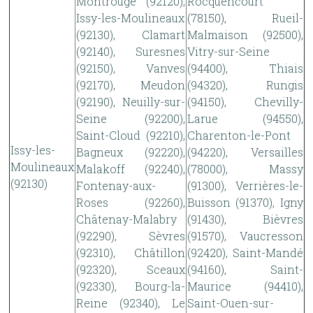
Montrouge (92120),
Rocquencourt
Issy-les-Moulineaux
(78150), Rueil-
(92130), Clamart
Malmaison (92500),
(92140), Suresnes
Vitry-sur-Seine
(92150), Vanves
(94400), Thiais
(92170), Meudon
(94320), Rungis
(92190), Neuilly-sur-
(94150), Chevilly-
Seine (92200),
Larue (94550),
Saint-Cloud (92210),
Charenton-le-Pont
Issy-les-
Bagneux (92220),
(94220), Versailles
Moulineaux
Malakoff (92240),
(78000), Massy
(92130)
Fontenay-aux-
(91300), Verrières-le-
Roses (92260),
Buisson (91370), Igny
Châtenay-Malabry
(91430), Bièvres
(92290), Sèvres
(91570), Vaucresson
(92310), Châtillon
(92420), Saint-Mandé
(92320), Sceaux
(94160), Saint-
(92330), Bourg-la-
Maurice (94410),
Reine (92340), Le
Saint-Ouen-sur-