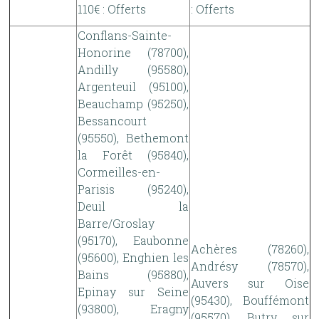
110€ : Offerts
: Offerts
Conflans-Sainte-
Honorine (78700),
Andilly (95580),
Argenteuil (95100),
Beauchamp (95250),
Bessancourt
(95550), Bethemont
la Forêt (95840),
Cormeilles-en-
Parisis (95240),
Deuil la
Barre/Groslay
(95170), Eaubonne
Achères (78260),
(95600), Enghien les
Andrésy (78570),
Bains (95880),
Auvers sur Oise
Epinay sur Seine
(95430), Bouffémont
(93800), Eragny
(95570), Butry sur