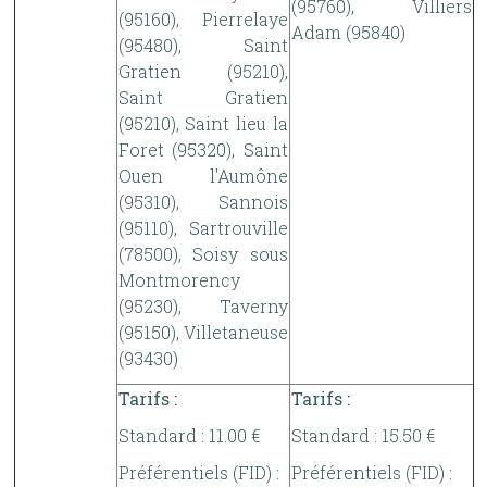
(95760), Villiers
(95160), Pierrelaye
Adam (95840)
(95480), Saint
Gratien (95210),
Saint Gratien
(95210), Saint lieu la
Foret (95320), Saint
Ouen l'Aumône
(95310), Sannois
(95110), Sartrouville
(78500), Soisy sous
Montmorency
(95230), Taverny
(95150), Villetaneuse
(93430)
Tarifs :
Tarifs :
Standard : 11.00 €
Standard : 15.50 €
Préférentiels (FID) :
Préférentiels (FID) :