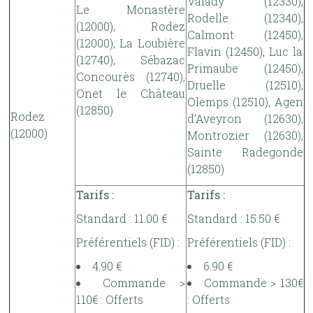
Valady (12330),
Le Monastère
Rodelle (12340),
(12000), Rodez
Calmont (12450),
(12000), La Loubière
Flavin (12450), Luc la
(12740), Sébazac
Primaube (12450),
Concourès (12740),
Druelle (12510),
Onet le Château
Olemps (12510), Agen
(12850)
Rodez
d'Aveyron (12630),
(12000)
Montrozier (12630),
Sainte Radegonde
(12850)
Tarifs :
Tarifs :
Standard : 11.00 €
Standard : 15.50 €
Préférentiels (FID) :
Préférentiels (FID) :
4.90 €
6.90 €
Commande >
Commande > 130€
110€ : Offerts
: Offerts