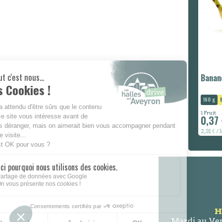
Banan
160 g
1 Fruit
0,37
2,31 € /
H
Mardi au Ven