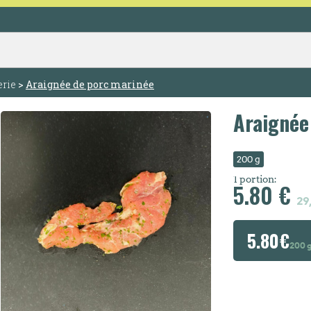
rie
>
Araignée de porc marinée
Araignée
200 g
1 portion:
5.80 €
29
5.80
€
200 