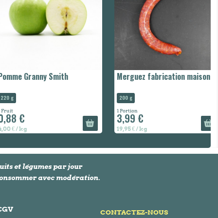
Pomme Granny Smith
Merguez fabrication maison
220 g
200 g
1 Fruit
1 Portion
0,88 €
3,99 €
4,00 € / kg
19,95 € / kg
uits et légumes par jour
À consommer avec modération.
 CGV
CONTACTEZ-NOUS