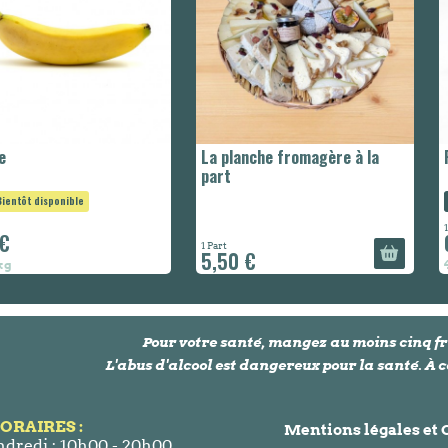
e
La planche fromagère à la
part
Bientôt disponible
 €
1 Part
5,50 €
 kg
Pour votre santé, mangez au moins cinq fr
L'abus d'alcool est dangereux pour la santé. 
ORAIRES :
Mentions légales et
dredi : 10h00 - 20h00