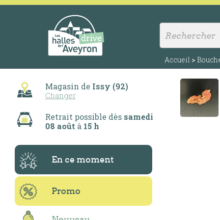
Accueil
>
Bouche
Magasin de
Issy (92)
Changer
Retrait possible dès
samedi
08 août
à
15 h
En ce moment
Promo
Nouveau