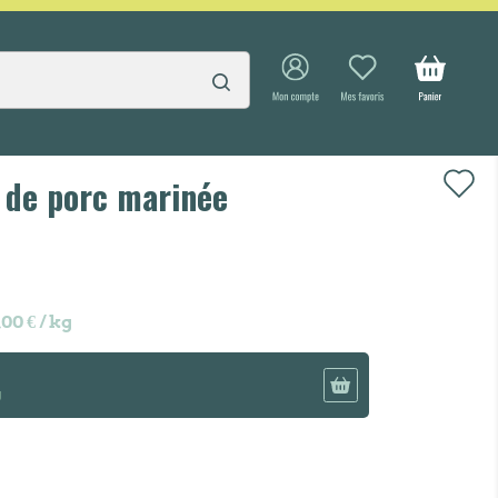
 de porc marinée
,00 € / kg
g